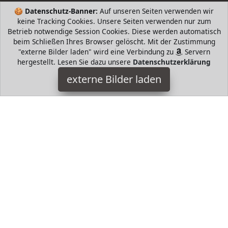
🍪
Datenschutz-Banner:
Auf unseren Seiten verwenden wir
keine Tracking Cookies. Unsere Seiten verwenden nur zum
DB Gardentools
Betrieb notwendige Session Cookies. Diese werden automatisch
beim Schließen Ihres Browser gelöscht. Mit der Zustimmung
Haushaltswaren it Holzgriff Stück Wird allgemein als
"externe Bilder laden" wird eine Verbindung zu
Servern
Haushalts Wand Dispersionsfarben und Pasten Pinsel
hergestellt. Lesen Sie dazu unsere
Datenschutzerklärung
verwendet Geformter Griff aus hartem Buchenholz mit DB
Gardentools
externe Bilder laden
HugoAndMore ist Teilnehmer am Partnerprogramm der
EU
S.à r.l. Dieses Partnerprogramm wurde von
ins Leben
gerufen, um Links auf externe
Internetseiten platzieren zu
können. Die Bertreiber von HugoAndMore verdienen mit
Kostenerstattungen durch
mit. Der Inhalt der Produktseiten
auf HugoAndMore kommt von
Service LLC. Der Inhalt wird
wie von
übertragen und ohne Veränderung
wiedergegeben. Der Inhalt kann sich jederzeit ändern.