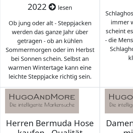
2022
lesen
Schlaghos
immer w
Ob jung oder alt - Steppjacken
scheint e
werden das ganze Jahr über
- die Men
getragen - ob an kühlen
Schlagh
Sommermorgen oder im Herbst
k
bei Sonnen schein. Selbst an
warmen Wintertage kann eine
leichte Steppjacke richtig sein.
Herren Bermuda Hose
Damen 
kaufen - Qualität
mi