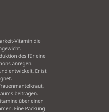
arkeit-Vitamin die
hgewicht.
uktion des für eine
rmons anregen.
nd entwickelt. Er ist
ignet.
 Frauenmantelkraut,
raums beitragen.
Vitamine über einen
hmen. Eine Packung