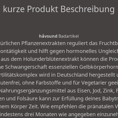
kurze Produkt Beschreibung
håvsund
Badartikel
ürlichen Pflanzenextrakten reguliert das Fruchtb
ntätigkeit und hilft gegen hormonelles Ungleic
us dem Holunderblütenextrakt können die Prod
che Schwangerschaft essenziellen Gelbkörperho
tilitätskomplex wird in Deutschland hergestellt u
lutenfrei, ohne Farbstoffe und für Vegetarier gee
 Nahrungsergänzungsmittel aus Eisen, Jod, Zink,
en und Folsäure kann zur Erfüllung deines Babyt
inem Körper Zeit. Wie empfehlen die pränatalen 
indestens drei Monaten wie angegeben einzune