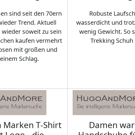
en sind seit den 70ern
Robuste Laufsch
ieder Trend. Aktuell
wasserdicht und tro
s wieder soweit zu sein
wenig Gewicht. So so
schen kaufen vermehrt
Trekking Schuh 
osen mit großen und
leinem Schlag.
Marken T-Shirt
Damen wa
t Logo - die
Handschuhe f