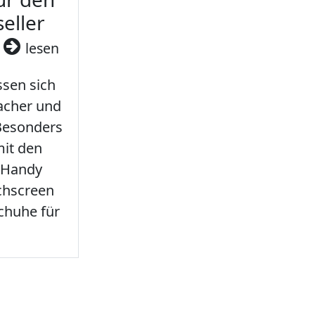
seller
3
lesen
sen sich
facher und
 Besonders
it den
 Handy
chscreen
chuhe für