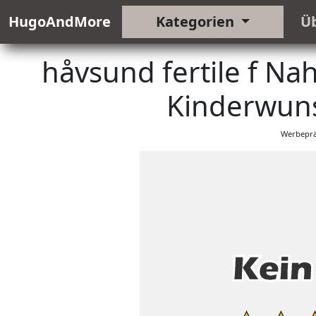
HugoAndMore
Kategorien
Ü
håvsund fertile f N
Kinderwuns
Werbeprä