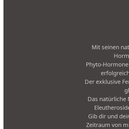
Mit seinen nat
Hormo
Phyto-Hormone a
erfolgrei
Der exklusive Fer
g
Das natürliche
Eleutherosid
Gib dir und de
Zeitraum von m