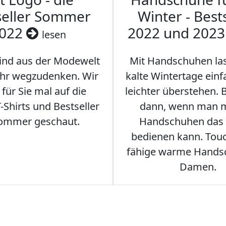
seller Sommer
Winter - Best
022
2022 und 202
lesen
sind aus der Modewelt
Mit Handschuhen las
hr wegzudenken. Wir
kalte Wintertage ein
für Sie mal auf die
leichter überstehen.
Shirts und Bestseller
dann, wenn man m
ommer geschaut.
Handschuhen das
bedienen kann. Tou
fähige warme Hands
Damen.