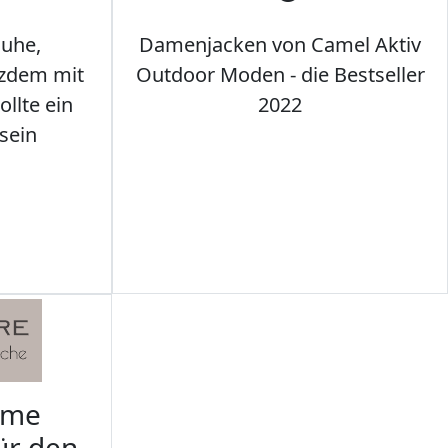
uhe,
Damenjacken von Camel Aktiv
tzdem mit
Outdoor Moden - die Bestseller
llte ein
2022
sein
rme
ür den