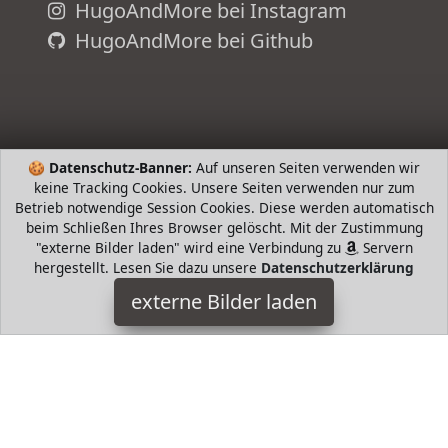
HugoAndMore bei Instagram
HugoAndMore bei Github
🍪
Datenschutz-Banner:
Auf unseren Seiten verwenden wir
keine Tracking Cookies. Unsere Seiten verwenden nur zum
Betrieb notwendige Session Cookies. Diese werden automatisch
beim Schließen Ihres Browser gelöscht. Mit der Zustimmung
"externe Bilder laden" wird eine Verbindung zu
Servern
hergestellt. Lesen Sie dazu unsere
Datenschutzerklärung
HUDORA
externe Bilder laden
Ausrüstung r Rollschuh für schnelle Kids Flinke
Doppelkugellager ZB sorgen für fixes und rasantes
Rollvergnügen Mit gepolstertem Riemen und Schnürung wir
HUDORA
HugoAndMore ist Teilnehmer am Partnerprogramm der
EU
S.à r.l. Dieses Partnerprogramm wurde von
ins Leben