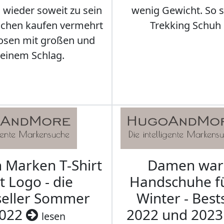
s wieder soweit zu sein
wenig Gewicht. So so
schen kaufen vermehrt
Trekking Schuh 
osen mit großen und
leinem Schlag.
Marken T-Shirt
Damen wa
t Logo - die
Handschuhe f
seller Sommer
Winter - Best
022
2022 und 202
lesen