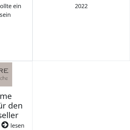
llte ein
2022
sein
rme
ür den
seller
3
lesen