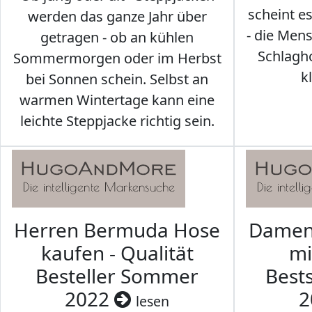
scheint e
werden das ganze Jahr über
- die Men
getragen - ob an kühlen
Schlagh
Sommermorgen oder im Herbst
k
bei Sonnen schein. Selbst an
warmen Wintertage kann eine
leichte Steppjacke richtig sein.
Herren Bermuda Hose
Damen 
kaufen - Qualität
mi
Besteller Sommer
Best
2022
2
lesen