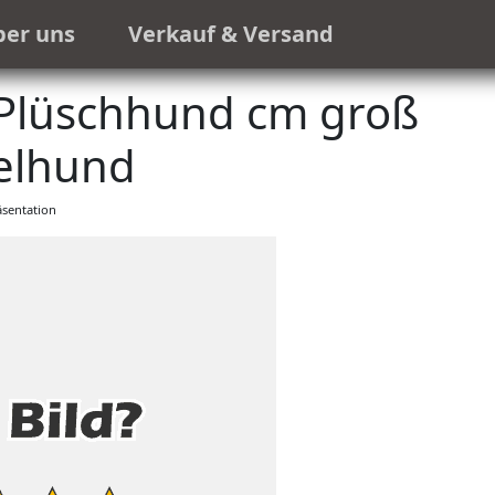
ber uns
Verkauf & Versand
Plüschhund cm groß
elhund
sentation