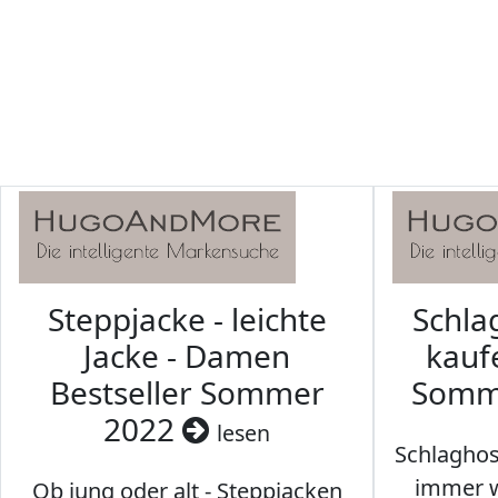
Steppjacke - leichte
Schl
Jacke - Damen
kaufe
Bestseller Sommer
Somm
2022
lesen
Schlaghos
immer w
Ob jung oder alt - Steppjacken