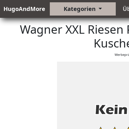
HugoAndMore
Kategorien
Ü
Wagner XXL Riesen 
Kusch
Werbeprä