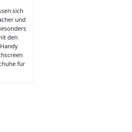
sen sich
facher und
 Besonders
it den
 Handy
chscreen
chuhe für