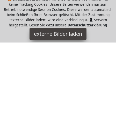
keine Tracking Cookies. Unsere Seiten verwenden nur zum
Betrieb notwendige Session Cookies. Diese werden automatisch
beim Schließen Ihres Browser gelöscht. Mit der Zustimmung
"externe Bilder laden" wird eine Verbindung zu
Servern
hergestellt. Lesen Sie dazu unsere
Datenschutzerklärung
Panama Jack
externe Bilder laden
Schuhe ro Bark Springer Boots Principal Material Nappa Lining
Material Gore Tex Sole Material Natural Rubber InnerSole
RemovableInsert Yes HeelHeight Panama Jack
HugoAndMore ist Teilnehmer am Partnerprogramm der
EU
S.à r.l. Dieses Partnerprogramm wurde von
ins Leben
gerufen, um Links auf externe
Internetseiten platzieren zu
können. Die Bertreiber von HugoAndMore verdienen mit
Kostenerstattungen durch
mit. Der Inhalt der Produktseiten
auf HugoAndMore kommt von
Service LLC. Der Inhalt wird
wie von
übertragen und ohne Veränderung
wiedergegeben. Der Inhalt kann sich jederzeit ändern.