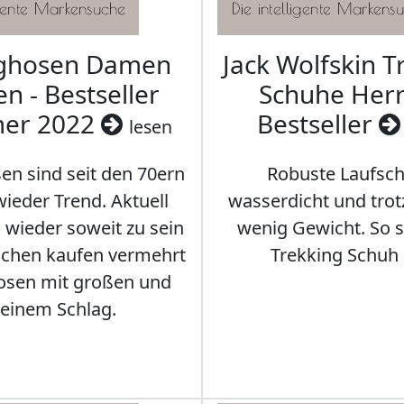
aghosen Damen
Jack Wolfskin T
n - Bestseller
Schuhe Herr
er 2022
Bestseller
lesen
en sind seit den 70ern
Robuste Laufsch
ieder Trend. Aktuell
wasserdicht und tro
s wieder soweit zu sein
wenig Gewicht. So so
schen kaufen vermehrt
Trekking Schuh 
osen mit großen und
leinem Schlag.