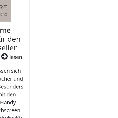
rme
ür den
seller
3
lesen
sen sich
facher und
 Besonders
it den
 Handy
chscreen