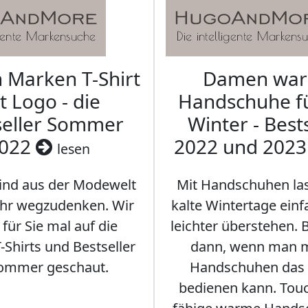
Marken T-Shirt
Damen wa
t Logo - die
Handschuhe f
seller Sommer
Winter - Best
022
2022 und 202
lesen
sind aus der Modewelt
Mit Handschuhen las
hr wegzudenken. Wir
kalte Wintertage ein
für Sie mal auf die
leichter überstehen.
Shirts und Bestseller
dann, wenn man m
ommer geschaut.
Handschuhen das
bedienen kann. Tou