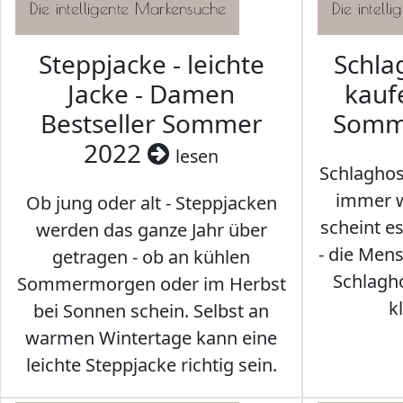
Steppjacke - leichte
Schl
Jacke - Damen
kaufe
Bestseller Sommer
Somm
2022
lesen
Schlaghos
immer w
Ob jung oder alt - Steppjacken
scheint e
werden das ganze Jahr über
- die Men
getragen - ob an kühlen
Schlagh
Sommermorgen oder im Herbst
k
bei Sonnen schein. Selbst an
warmen Wintertage kann eine
leichte Steppjacke richtig sein.