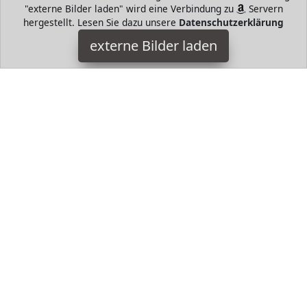
"externe Bilder laden" wird eine Verbindung zu
Servern
hergestellt. Lesen Sie dazu unsere
Datenschutzerklärung
Nobby
externe Bilder laden
Misc. oppel Kugelverschluss sicherer Halt durch Drahthalter
und Spannfeder mit Wasserstandanzeiger Maiskölbchen
Verschluss und Trinkröhrchen aus Alumini Nobby
HugoAndMore ist Teilnehmer am Partnerprogramm der
EU
S.à r.l. Dieses Partnerprogramm wurde von
ins Leben
gerufen, um Links auf externe
Internetseiten platzieren zu
können. Die Bertreiber von HugoAndMore verdienen mit
Kostenerstattungen durch
mit. Der Inhalt der Produktseiten
auf HugoAndMore kommt von
Service LLC. Der Inhalt wird
wie von
übertragen und ohne Veränderung
wiedergegeben. Der Inhalt kann sich jederzeit ändern.