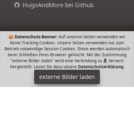
HugoAndMore bei Github
🍪
Datenschutz-Banner:
Auf unseren Seiten verwenden wir
keine Tracking Cookies. Unsere Seiten verwenden nur zum
Betrieb notwendige Session Cookies. Diese werden automatisch
beim Schließen Ihres Browser gelöscht. Mit der Zustimmung
"externe Bilder laden" wird eine Verbindung zu
Servern
hergestellt. Lesen Sie dazu unsere
Datenschutzerklärung
Homescapes
externe Bilder laden
Haushaltswaren m x cm x cm Ca alle Maße sind für
Gardinenstangen Material Baumwolle mit einem sehr weich
und hautsympathisch verdunkl Homescapes
HugoAndMore ist Teilnehmer am Partnerprogramm der
EU
S.à r.l. Dieses Partnerprogramm wurde von
ins Leben
gerufen, um Links auf externe
Internetseiten platzieren zu
können. Die Bertreiber von HugoAndMore verdienen mit