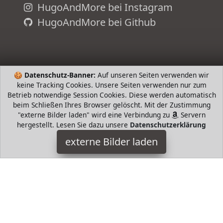
HugoAndMore bei Instagram
HugoAndMore bei Github
🍪
Datenschutz-Banner:
Auf unseren Seiten verwenden wir
keine Tracking Cookies. Unsere Seiten verwenden nur zum
Betrieb notwendige Session Cookies. Diese werden automatisch
beim Schließen Ihres Browser gelöscht. Mit der Zustimmung
"externe Bilder laden" wird eine Verbindung zu
Servern
hergestellt. Lesen Sie dazu unsere
Datenschutzerklärung
Höga
externe Bilder laden
Badartikel ersalbinde für komprimierende Fixierungsverbände
Stützverbände und Entlastungsverbände sehr hautfreundlich
luftdurchlässig elastisch incl Höga
HugoAndMore ist Teilnehmer am Partnerprogramm der
EU
S.à r.l. Dieses Partnerprogramm wurde von
ins Leben
gerufen, um Links auf externe
Internetseiten platzieren zu