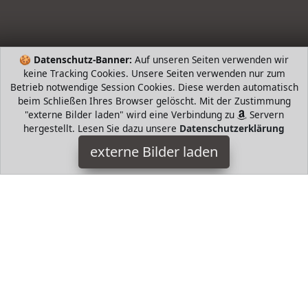
🍪
Datenschutz-Banner:
Auf unseren Seiten verwenden wir
keine Tracking Cookies. Unsere Seiten verwenden nur zum
Betrieb notwendige Session Cookies. Diese werden automatisch
beim Schließen Ihres Browser gelöscht. Mit der Zustimmung
"externe Bilder laden" wird eine Verbindung zu
Servern
hergestellt. Lesen Sie dazu unsere
Datenschutzerklärung
WD-40 Specialist
externe Bilder laden
Misc. ermeidet Verklemmungen und Blockaden Wasser
abweisend schützt vor Feuchtigkeit Geeignet für Metalle
Kunststoffe Gummi Holz Wirkt zwischen WD-40 Specialist
HugoAndMore ist Teilnehmer am Partnerprogramm der
EU
S.à r.l. Dieses Partnerprogramm wurde von
ins Leben
gerufen, um Links auf externe
Internetseiten platzieren zu
können. Die Bertreiber von HugoAndMore verdienen mit
Kostenerstattungen durch
mit. Der Inhalt der Produktseiten
auf HugoAndMore kommt von
Service LLC. Der Inhalt wird