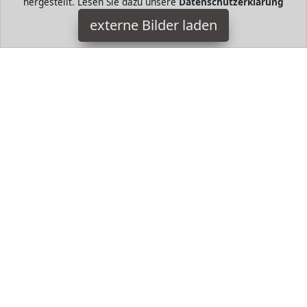
hergestellt. Lesen Sie dazu unsere
Datenschutzerklärung
Berentzen
externe Bilder laden
Wine en Apfelkorn ist eine Komposition aus sonnengereiften
Äpfeln und fein gebranntem Weizenkorn Die Verpackung kann
variieren Berentzen
HugoAndMore ist Teilnehmer am Partnerprogramm der
EU
S.à r.l. Dieses Partnerprogramm wurde von
ins Leben
gerufen, um Links auf externe
Internetseiten platzieren zu
können. Die Bertreiber von HugoAndMore verdienen mit
Kostenerstattungen durch
mit. Der Inhalt der Produktseiten
auf HugoAndMore kommt von
Service LLC. Der Inhalt wird
wie von
übertragen und ohne Veränderung
wiedergegeben. Der Inhalt kann sich jederzeit ändern.