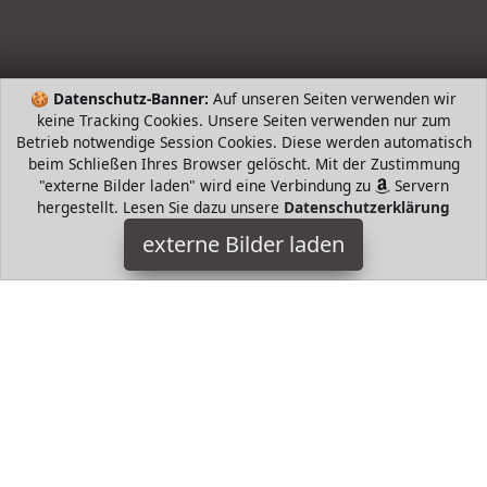
🍪
Datenschutz-Banner:
Auf unseren Seiten verwenden wir
keine Tracking Cookies. Unsere Seiten verwenden nur zum
Betrieb notwendige Session Cookies. Diese werden automatisch
beim Schließen Ihres Browser gelöscht. Mit der Zustimmung
"externe Bilder laden" wird eine Verbindung zu
Servern
hergestellt. Lesen Sie dazu unsere
Datenschutzerklärung
Wheel Stand
externe Bilder laden
Personal Computers a stand Does not include Steering wheel
and pedal Tilt of the steering wheel column STEPLESS
adjustable Adjustable for all sizes of players an Wheel Stand
HugoAndMore ist Teilnehmer am Partnerprogramm der
EU
S.à r.l. Dieses Partnerprogramm wurde von
ins Leben
gerufen, um Links auf externe
Internetseiten platzieren zu
können. Die Bertreiber von HugoAndMore verdienen mit
Kostenerstattungen durch
mit. Der Inhalt der Produktseiten
auf HugoAndMore kommt von
Service LLC. Der Inhalt wird