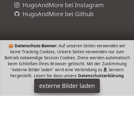
HugoAndMore bei Instagram
HugoAndMore bei Github
🍪
Datenschutz-Banner:
Auf unseren Seiten verwenden wir
keine Tracking Cookies. Unsere Seiten verwenden nur zum
Betrieb notwendige Session Cookies. Diese werden automatisch
beim Schließen Ihres Browser gelöscht. Mit der Zustimmung
"externe Bilder laden" wird eine Verbindung zu
Servern
hergestellt. Lesen Sie dazu unsere
Datenschutzerklärung
Wenko
externe Bilder laden
Haushaltswaren Topfhandschuhe im Punkte Design sind der
ideale Helfer in der Küche für den gefahrlosen Umgang mit
heißen Töpfen Pfannen und Auflaufformen Prakt Wenko
HugoAndMore ist Teilnehmer am Partnerprogramm der
EU
S.à r.l. Dieses Partnerprogramm wurde von
ins Leben
gerufen, um Links auf externe
Internetseiten platzieren zu