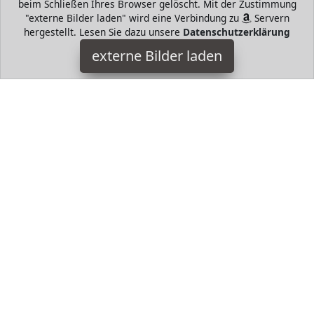
beim Schließen Ihres Browser gelöscht. Mit der Zustimmung
"externe Bilder laden" wird eine Verbindung zu
Servern
hergestellt. Lesen Sie dazu unsere
Datenschutzerklärung
Boehringer Ingelheim
externe Bilder laden
HugoAndHome - die intelligente Suche nach Bestsellern von
beliebten Markenherstellern. Hugo Boss, Tommy Hilfiger,
Prada, Levis, Werangler, Tamaris, Riecker, Jack Wolfkin mund
mehr
HugoAndMore ist Teilnehmer am Partnerprogramm der
EU
S.à r.l. Dieses Partnerprogramm wurde von
ins Leben
gerufen, um Links auf externe
Internetseiten platzieren zu
können. Die Bertreiber von HugoAndMore verdienen mit
Kostenerstattungen durch
mit. Der Inhalt der Produktseiten
auf HugoAndMore kommt von
Service LLC. Der Inhalt wird
wie von
übertragen und ohne Veränderung
wiedergegeben. Der Inhalt kann sich jederzeit ändern.