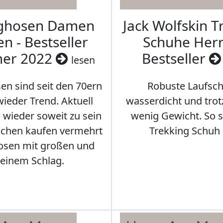
aghosen Damen
Jack Wolfskin T
n - Bestseller
Schuhe Herr
er 2022
Bestseller
lesen
en sind seit den 70ern
Robuste Laufsch
ieder Trend. Aktuell
wasserdicht und tro
s wieder soweit zu sein
wenig Gewicht. So so
schen kaufen vermehrt
Trekking Schuh 
osen mit großen und
leinem Schlag.