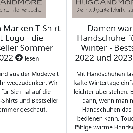
Marken T-Shirt
Damen wa
t Logo - die
Handschuhe f
seller Sommer
Winter - Best
022
2022 und 202
lesen
sind aus der Modewelt
Mit Handschuhen las
hr wegzudenken. Wir
kalte Wintertage ein
für Sie mal auf die
leichter überstehen.
Shirts und Bestseller
dann, wenn man m
ommer geschaut.
Handschuhen das
bedienen kann. Tou
fähige warme Hands