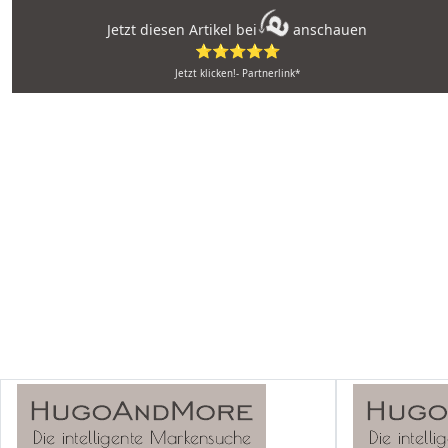
Jetzt diesen Artikel bei
anschauen
⭐⭐⭐⭐⭐
Jetzt klicken!- Partnerlink*