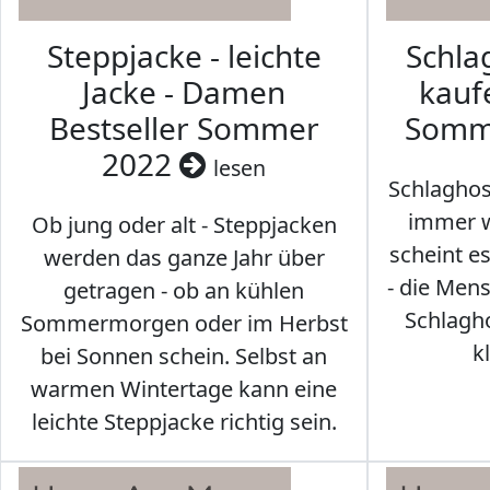
Steppjacke - leichte
Schl
Jacke - Damen
kaufe
Bestseller Sommer
Somm
2022
lesen
Schlaghos
immer w
Ob jung oder alt - Steppjacken
scheint e
werden das ganze Jahr über
- die Men
getragen - ob an kühlen
Schlagh
Sommermorgen oder im Herbst
k
bei Sonnen schein. Selbst an
warmen Wintertage kann eine
leichte Steppjacke richtig sein.