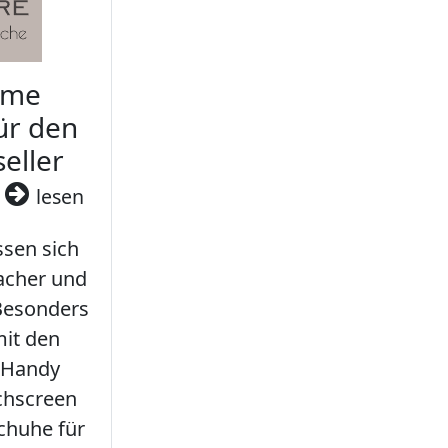
rme
ür den
seller
3
lesen
sen sich
facher und
 Besonders
it den
 Handy
chscreen
chuhe für