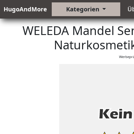
HugoAndMore
Kategorien
Ü
WELEDA Mandel Sens
Naturkosmetik
Werbeprä