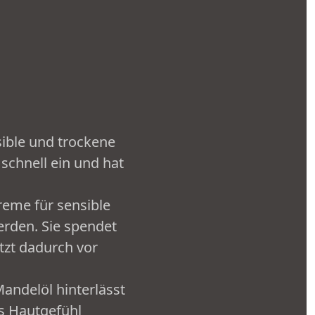
sible und trockene
 schnell ein und hat
reme für sensible
rden. Sie spendet
ützt dadurch vor
andelöl hinterlässt
es Hautgefühl