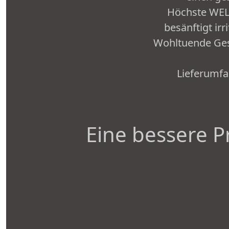
Höchste WELE
besänftigt ir
Wohltuende Ges
Lieferumf
Eine bessere P