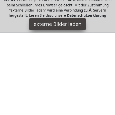
beim Schließen Ihres Browser gelöscht. Mit der Zustimmung
"externe Bilder laden" wird eine Verbindung zu
Servern
hergestellt. Lesen Sie dazu unsere
Datenschutzerklärung
Burt's Bees
externe Bilder laden
Badartikel uchtigkeitsspendende Burt s Bees Lippenbalsam
sorgt für den ultimativen Pfefferminz Frischekick
Feuchtigkeitsspender Bienenwachs Vitamin E und ein Burt's
Bees
HugoAndMore ist Teilnehmer am Partnerprogramm der
EU
S.à r.l. Dieses Partnerprogramm wurde von
ins Leben
gerufen, um Links auf externe
Internetseiten platzieren zu
können. Die Bertreiber von HugoAndMore verdienen mit
Kostenerstattungen durch
mit. Der Inhalt der Produktseiten
auf HugoAndMore kommt von
Service LLC. Der Inhalt wird
wie von
übertragen und ohne Veränderung
wiedergegeben. Der Inhalt kann sich jederzeit ändern.