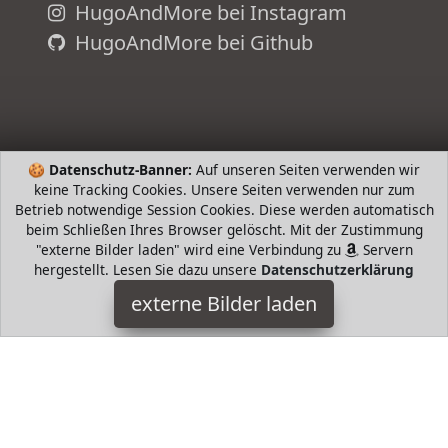
HugoAndMore bei Instagram
HugoAndMore bei Github
🍪
Datenschutz-Banner:
Auf unseren Seiten verwenden wir
keine Tracking Cookies. Unsere Seiten verwenden nur zum
Betrieb notwendige Session Cookies. Diese werden automatisch
beim Schließen Ihres Browser gelöscht. Mit der Zustimmung
"externe Bilder laden" wird eine Verbindung zu
Servern
hergestellt. Lesen Sie dazu unsere
Datenschutzerklärung
Bandel Automobiltechnik
externe Bilder laden
Misc. original BOSCH Aerotwin Scheibenwischer für die
Windschutzscheibe vorne Für Fahrzeuge mit serienmäßigen
Flachbalkenwischern und oberer Besfesti Bandel
Automobiltechnik
HugoAndMore ist Teilnehmer am Partnerprogramm der
EU
S.à r.l. Dieses Partnerprogramm wurde von
ins Leben