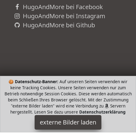
HugoAndMore bei Facebook
HugoAndMore bei Instagram
HugoAndMore bei Github
🍪
Datenschutz-Banner:
Auf unseren Seiten verwenden wir
keine Tracking Cookies. Unsere Seiten verwenden nur zum
Betrieb notwendige Session Cookies. Diese werden automatisch
Tiger
beim Schließen Ihres Browser gelöscht. Mit der Zustimmung
"externe Bilder laden" wird eine Verbindung zu
Servern
Haushaltswaren hhalter der Serie Boston Mit zwei
hergestellt. Lesen Sie dazu unsere
Datenschutzerklärung
schwenkbaren Armen Material Edelstahl gebürstet Maße B x H
x T x x mm Herstellergarantie Jahre be Tiger
externe Bilder laden
HugoAndMore ist Teilnehmer am Partnerprogramm der
EU