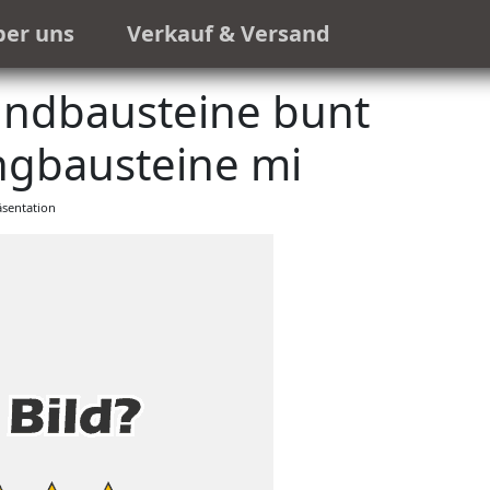
ber uns
Verkauf & Versand
undbausteine bunt
ngbausteine mi
sentation