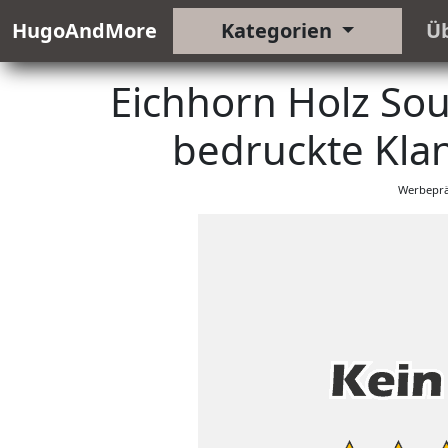
HugoAndMore
Kategorien
Ü
Eichhorn Holz So
bedruckte Kla
Werbeprä