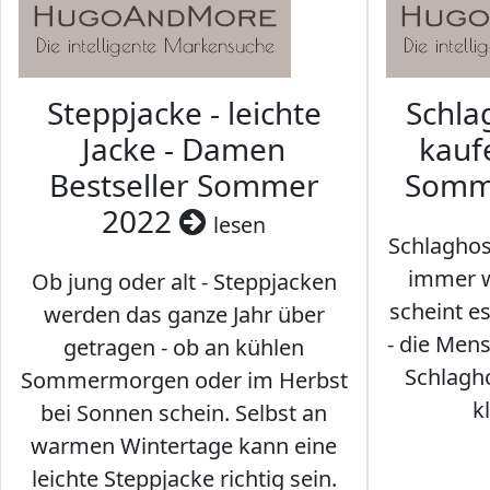
Steppjacke - leichte
Schl
Jacke - Damen
kaufe
Bestseller Sommer
Somm
2022
lesen
Schlaghos
immer w
Ob jung oder alt - Steppjacken
scheint e
werden das ganze Jahr über
- die Men
getragen - ob an kühlen
Schlagh
Sommermorgen oder im Herbst
k
bei Sonnen schein. Selbst an
warmen Wintertage kann eine
leichte Steppjacke richtig sein.