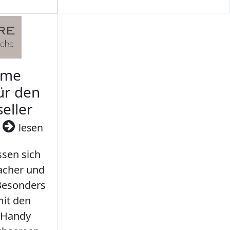
rme
ür den
seller
3
lesen
sen sich
facher und
 Besonders
it den
 Handy