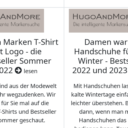
Marken T-Shirt
Damen wa
t Logo - die
Handschuhe f
seller Sommer
Winter - Best
022
2022 und 202
lesen
sind aus der Modewelt
Mit Handschuhen las
hr wegzudenken. Wir
kalte Wintertage ein
für Sie mal auf die
leichter überstehen.
Shirts und Bestseller
dann, wenn man m
ommer geschaut.
Handschuhen das