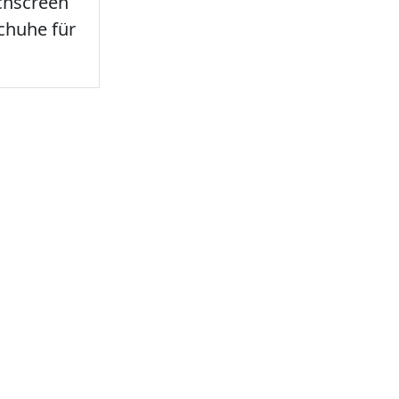
chscreen
chuhe für