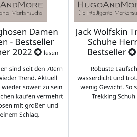
aghosen Damen
Jack Wolfskin T
n - Bestseller
Schuhe Herr
er 2022
Bestseller
lesen
en sind seit den 70ern
Robuste Laufsch
ieder Trend. Aktuell
wasserdicht und tro
s wieder soweit zu sein
wenig Gewicht. So so
schen kaufen vermehrt
Trekking Schuh 
osen mit großen und
leinem Schlag.