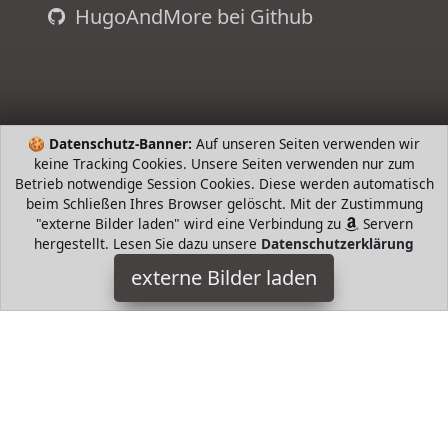
HugoAndMore bei Github
🍪
Datenschutz-Banner:
Auf unseren Seiten verwenden wir
keine Tracking Cookies. Unsere Seiten verwenden nur zum
Betrieb notwendige Session Cookies. Diese werden automatisch
beim Schließen Ihres Browser gelöscht. Mit der Zustimmung
"externe Bilder laden" wird eine Verbindung zu
Servern
hergestellt. Lesen Sie dazu unsere
Datenschutzerklärung
Cambridge Brainbox
externe Bilder laden
Spielzeug ber elektrische Schaltungen Experiment mit
Schaltungen Finden Sie heraus wie zu kontrollieren die
Geschwindigkeit und Richtung von einem Elektromoto
Cambridge Brainbox
HugoAndMore ist Teilnehmer am Partnerprogramm der
EU
S.à r.l. Dieses Partnerprogramm wurde von
ins Leben
gerufen, um Links auf externe
Internetseiten platzieren zu