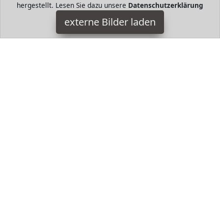
hergestellt. Lesen Sie dazu unsere
Datenschutzerklärung
HUDORA
externe Bilder laden
Ausrüstung Naturfedern mit Korkkopf Stück In praktischer
Aufbewahrungsdose Aus Naturfedern für einen stabilen Flug
HUDORA
HugoAndMore ist Teilnehmer am Partnerprogramm der
EU
S.à r.l. Dieses Partnerprogramm wurde von
ins Leben
gerufen, um Links auf externe
Internetseiten platzieren zu
können. Die Bertreiber von HugoAndMore verdienen mit
Kostenerstattungen durch
mit. Der Inhalt der Produktseiten
auf HugoAndMore kommt von
Service LLC. Der Inhalt wird
wie von
übertragen und ohne Veränderung
wiedergegeben. Der Inhalt kann sich jederzeit ändern.