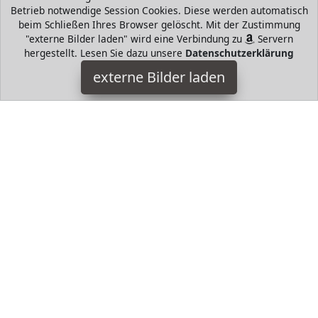
Betrieb notwendige Session Cookies. Diese werden automatisch
beim Schließen Ihres Browser gelöscht. Mit der Zustimmung
"externe Bilder laden" wird eine Verbindung zu
Servern
hergestellt. Lesen Sie dazu unsere
Datenschutzerklärung
Schlage
externe Bilder laden
Werkzeug sein und Mehrfamilientüren Dornmaß
Universalriegel und Riegelbolzen passend für mm oder mm
Dornmaß Türdicke cm bis cm dick Schlage
HugoAndMore ist Teilnehmer am Partnerprogramm der
EU
S.à r.l. Dieses Partnerprogramm wurde von
ins Leben
gerufen, um Links auf externe
Internetseiten platzieren zu
können. Die Bertreiber von HugoAndMore verdienen mit
Kostenerstattungen durch
mit. Der Inhalt der Produktseiten
auf HugoAndMore kommt von
Service LLC. Der Inhalt wird
wie von
übertragen und ohne Veränderung
wiedergegeben. Der Inhalt kann sich jederzeit ändern.