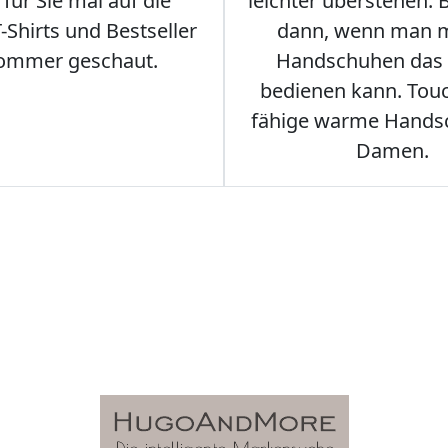
für Sie mal auf die
leichter überstehen.
Shirts und Bestseller
dann, wenn man m
ommer geschaut.
Handschuhen das
bedienen kann. Tou
fähige warme Hands
Damen.