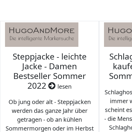
Steppjacke - leichte
Schl
Jacke - Damen
kaufe
Bestseller Sommer
Somm
2022
lesen
Schlaghos
immer w
Ob jung oder alt - Steppjacken
scheint e
werden das ganze Jahr über
- die Men
getragen - ob an kühlen
Schlagh
Sommermorgen oder im Herbst