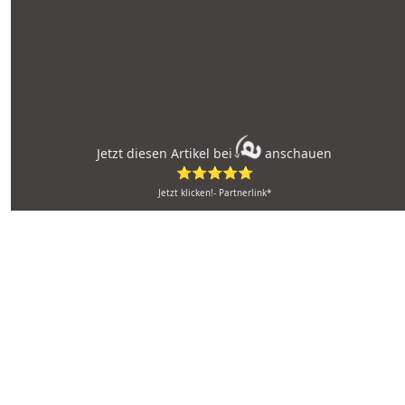
Jetzt diesen Artikel bei
anschauen
⭐⭐⭐⭐⭐
Jetzt klicken!- Partnerlink*