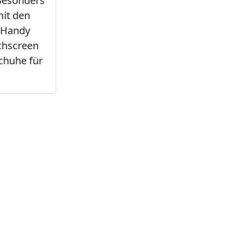
 Besonders
it den
 Handy
chscreen
chuhe für