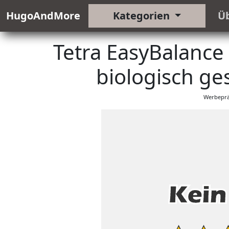
HugoAndMore
Kategorien
Ü
Tetra EasyBalance 
biologisch ge
Werbeprä