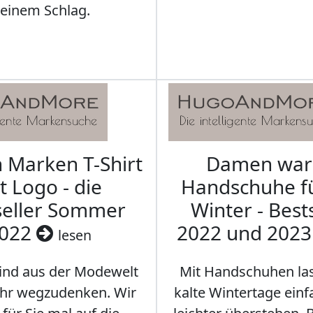
leinem Schlag.
Marken T-Shirt
Damen wa
t Logo - die
Handschuhe f
seller Sommer
Winter - Best
022
2022 und 202
lesen
sind aus der Modewelt
Mit Handschuhen las
hr wegzudenken. Wir
kalte Wintertage ein