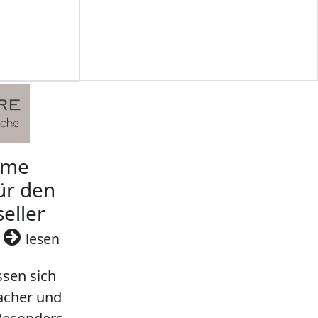
rme
ür den
seller
3
lesen
sen sich
facher und