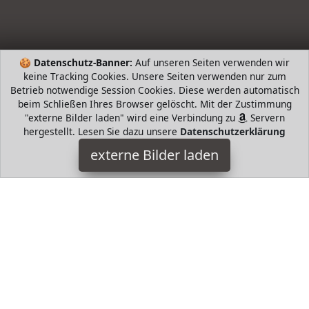
🍪
Datenschutz-Banner:
Auf unseren Seiten verwenden wir
keine Tracking Cookies. Unsere Seiten verwenden nur zum
Betrieb notwendige Session Cookies. Diese werden automatisch
beim Schließen Ihres Browser gelöscht. Mit der Zustimmung
"externe Bilder laden" wird eine Verbindung zu
Servern
hergestellt. Lesen Sie dazu unsere
Datenschutzerklärung
Exo Terra
externe Bilder laden
Misc. x x Ideal zum Transport von Terrarientieren oder
lebendigem Futter Hervorragend als vorübergehende
Behausung oder für Quarantä Exo Terra
HugoAndMore ist Teilnehmer am Partnerprogramm der
EU
S.à r.l. Dieses Partnerprogramm wurde von
ins Leben
gerufen, um Links auf externe
Internetseiten platzieren zu
können. Die Bertreiber von HugoAndMore verdienen mit
Kostenerstattungen durch
mit. Der Inhalt der Produktseiten
auf HugoAndMore kommt von
Service LLC. Der Inhalt wird