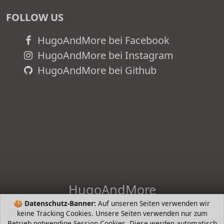
FOLLOW US
HugoAndMore bei Facebook
HugoAndMore bei Instagram
HugoAndMore bei Github
HugoAndMore
🍪
Datenschutz-Banner:
Auf unseren Seiten verwenden wir
HugoAndHome - die intelligente Suche nach Bestsellern von
keine Tracking Cookies. Unsere Seiten verwenden nur zum
beliebten Markenherstellern. Hugo Boss, Tommy Hilfiger,
Betrieb notwendige Session Cookies. Diese werden automatisch