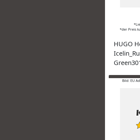
*Li
*der Preis k
HUGO He
Icelin_R
Green30
Bild: EU A