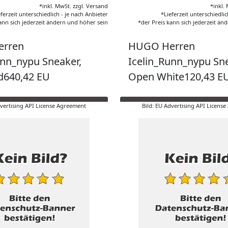
*inkl. MwSt. zzgl. Versand
*inkl.
eferzeit unterschiedlich - je nach Anbieter
*Lieferzeit unterschiedlic
ann sich jederzeit ändern und höher sein
*der Preis kann sich jederzeit än
rren
HUGO Herren
unn_nypu Sneaker,
Icelin_Runn_nypu Sne
d640,42 EU
Open White120,43 E
dvertising API License Agreement
Bild: EU Advertising API Licens