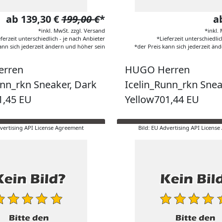
ab 139,30 €
199,00 €
*
a
*inkl. MwSt. zzgl. Versand
*inkl.
eferzeit unterschiedlich - je nach Anbieter
*Lieferzeit unterschiedlic
ann sich jederzeit ändern und höher sein
*der Preis kann sich jederzeit än
rren
HUGO Herren
unn_rkn Sneaker, Dark
Icelin_Runn_rkn Snea
1,45 EU
Yellow701,44 EU
dvertising API License Agreement
Bild: EU Advertising API Licens