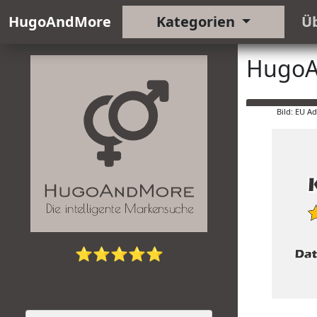
HugoAndMore
Kategorien
Ü
HugoA
Bild: EU A
⭐⭐⭐⭐⭐