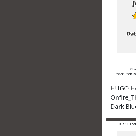
*Li
*der Preis k
HUGO He
Onfire_Th
Dark Blu
Bild: EU A