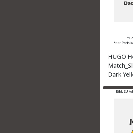
*Li
*der Preis k
HUGO He
Match_Sli
Dark Yel
Bild: EU A