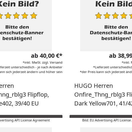
ab 40,00 €*
ab 38,9
*inkl. MwSt. zzgl. Versand
*inkl.
eferzeit unterschiedlich - je nach Anbieter
*Lieferzeit unterschiedlic
ann sich jederzeit ändern und höher sein
*der Preis kann sich jederzeit än
rren
HUGO Herren
ng_rblg3 Flipflop,
Onfire_Thng_rblg3 Fli
e402, 39/40 EU
Dark Yellow701, 41/4
dvertising API License Agreement
Bild: EU Advertising API Licens