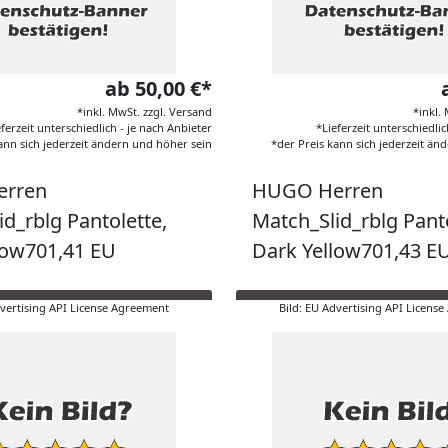
ab 50,00 €*
*inkl. MwSt. zzgl. Versand
*inkl.
eferzeit unterschiedlich - je nach Anbieter
*Lieferzeit unterschiedlic
ann sich jederzeit ändern und höher sein
*der Preis kann sich jederzeit än
rren
HUGO Herren
d_rblg Pantolette,
Match_Slid_rblg Panto
low701,41 EU
Dark Yellow701,43 E
dvertising API License Agreement
Bild: EU Advertising API Licens