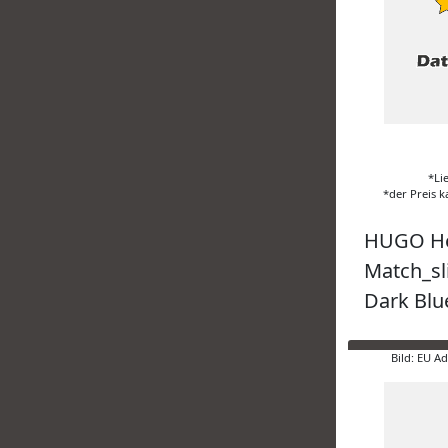
*Li
*der Preis k
HUGO He
Match_sl
Dark Blu
Bild: EU A