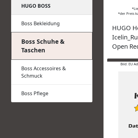
HUGO BOSS
*Li
*der Preis k
Boss Bekleidung
HUGO He
Icelin_R
Boss Schuhe &
Open Re
Taschen
Bild: EU A
Boss Accessoires &
Schmuck
Boss Pflege