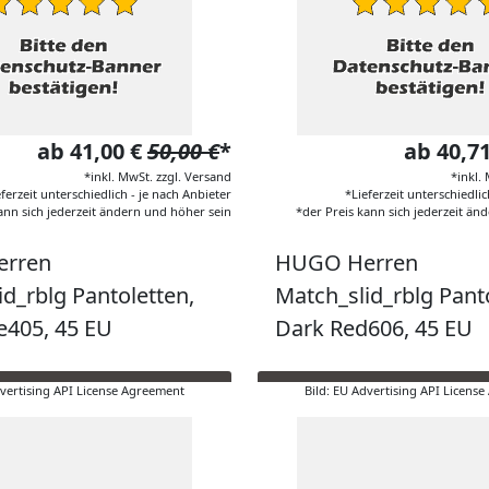
ab 41,00 €
50,00 €
*
ab 40,7
*inkl. MwSt. zzgl. Versand
*inkl.
eferzeit unterschiedlich - je nach Anbieter
*Lieferzeit unterschiedlic
ann sich jederzeit ändern und höher sein
*der Preis kann sich jederzeit än
rren
HUGO Herren
id_rblg Pantoletten,
Match_slid_rblg Pant
e405, 45 EU
Dark Red606, 45 EU
dvertising API License Agreement
Bild: EU Advertising API Licens