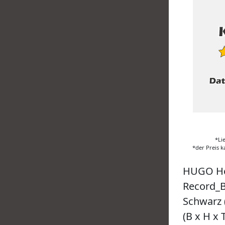
*Li
*der Preis k
HUGO He
Record_B
Schwarz 
(B x H x 