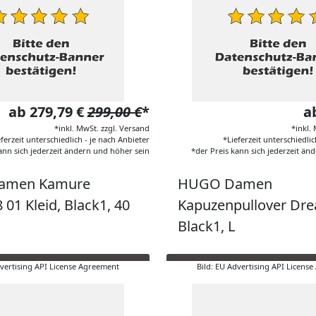
ab 279,79 €
299,00 €
*
a
*inkl. MwSt. zzgl. Versand
*inkl.
eferzeit unterschiedlich - je nach Anbieter
*Lieferzeit unterschiedlic
ann sich jederzeit ändern und höher sein
*der Preis kann sich jederzeit än
amen Kamure
HUGO Damen
01 Kleid, Black1, 40
Kapuzenpullover Drea
Black1, L
dvertising API License Agreement
Bild: EU Advertising API Licens