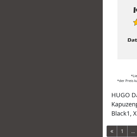
*Li
*der Preis k
HUGO D
Kapuzenp
Black1, X
1
...