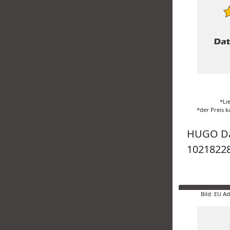
*Li
*der Preis k
HUGO D
10218228 
Bild: EU A