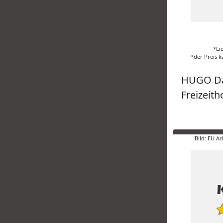
*Li
*der Preis k
HUGO Da
Freizeith
Bild: EU A