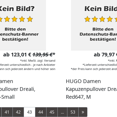
ab 123,01 €
139,95 €
*
ab 79,97
*inkl. MwSt. zzgl. Versand
*inkl.
eferzeit unterschiedlich - je nach Anbieter
*Lieferzeit unterschiedlic
ann sich jederzeit ändern und höher sein
*der Preis kann sich jederzeit än
amen
HUGO Damen
ullover Dreali,
Kapuzenpullover Dre
-Small
Red647, M
41
42
43
44
45
...
53