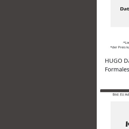
*Li
*der Preis k
HUGO Da
Formales 
Bild: EU A