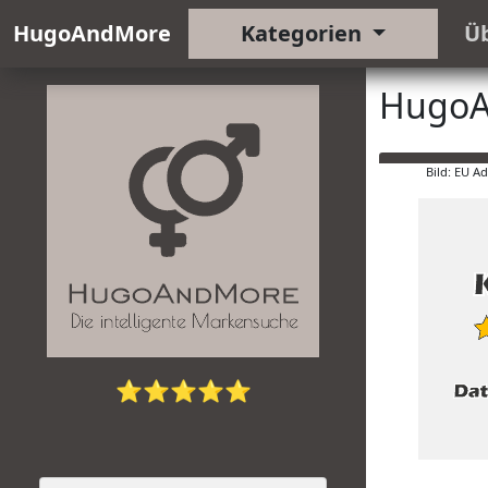
HugoAndMore
Kategorien
Ü
HugoA
Bild: EU A
⭐⭐⭐⭐⭐