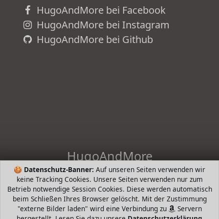
HugoAndMore bei Facebook
HugoAndMore bei Instagram
HugoAndMore bei Github
HugoAndMore
🍪
Datenschutz-Banner:
Auf unseren Seiten verwenden wir
HugoAndHome - die intelligente Suche nach Bestsellern von
keine Tracking Cookies. Unsere Seiten verwenden nur zum
beliebten Markenherstellern. Hugo Boss, Tommy Hilfiger,
Betrieb notwendige Session Cookies. Diese werden automatisch
Prada, Levis, Werangler, Tamaris, Riecker, Jack Wolfkin mund
beim Schließen Ihres Browser gelöscht. Mit der Zustimmung
mehr
"externe Bilder laden" wird eine Verbindung zu
Servern
hergestellt. Lesen Sie dazu unsere
Datenschutzerklärung