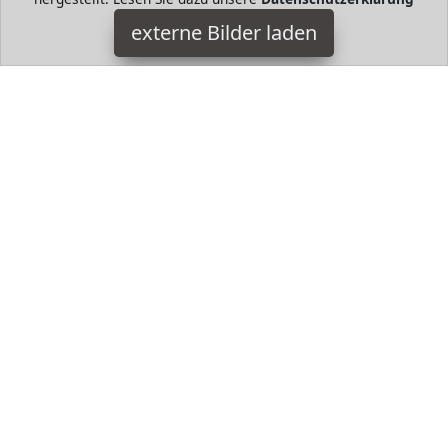
HugoAndMore ist Teilnehmer am Partnerprogramm der
EU
S.à r.l. Dieses Partnerprogramm wurde von
ins Leben
externe Bilder laden
gerufen, um Links auf externe
Internetseiten platzieren zu
können. Die Bertreiber von HugoAndMore verdienen mit
Kostenerstattungen durch
mit. Der Inhalt der Produktseiten
auf HugoAndMore kommt von
Service LLC. Der Inhalt wird
wie von
übertragen und ohne Veränderung
wiedergegeben. Der Inhalt kann sich jederzeit ändern.