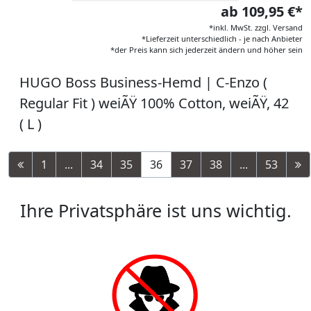
ab 109,95 €*
*inkl. MwSt. zzgl. Versand
*Lieferzeit unterschiedlich - je nach Anbieter
*der Preis kann sich jederzeit ändern und höher sein
HUGO Boss Business-Hemd | C-Enzo (
Regular Fit ) weiÃŸ 100% Cotton, weiÃŸ, 42
( L )
1
...
34
35
36
37
38
...
53
Ihre Privatsphäre ist uns wichtig.