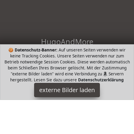
HugoAndMore
🍪
Datenschutz-Banner:
Auf unseren Seiten verwenden wir
HugoAndHome - die intelligente Suche nach Bestsellern von
keine Tracking Cookies. Unsere Seiten verwenden nur zum
beliebten Markenherstellern. Hugo Boss, Tommy Hilfiger,
Betrieb notwendige Session Cookies. Diese werden automatisch
Prada, Levis, Werangler, Tamaris, Riecker, Jack Wolfkin mund
beim Schließen Ihres Browser gelöscht. Mit der Zustimmung
mehr
"externe Bilder laden" wird eine Verbindung zu
Servern
hergestellt. Lesen Sie dazu unsere
Datenschutzerklärung
HugoAndMore ist Teilnehmer am Partnerprogramm der
EU
S.à r.l. Dieses Partnerprogramm wurde von
ins Leben
externe Bilder laden
gerufen, um Links auf externe
Internetseiten platzieren zu
können. Die Bertreiber von HugoAndMore verdienen mit
Kostenerstattungen durch
mit. Der Inhalt der Produktseiten
auf HugoAndMore kommt von
Service LLC. Der Inhalt wird
wie von
übertragen und ohne Veränderung
wiedergegeben. Der Inhalt kann sich jederzeit ändern.