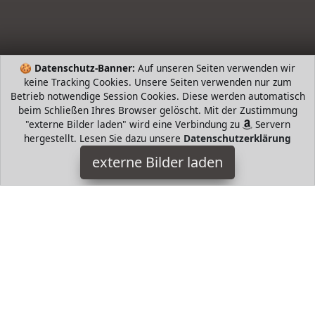
🍪
Datenschutz-Banner:
Auf unseren Seiten verwenden wir
keine Tracking Cookies. Unsere Seiten verwenden nur zum
HugoAndMore
Betrieb notwendige Session Cookies. Diese werden automatisch
beim Schließen Ihres Browser gelöscht. Mit der Zustimmung
HugoAndHome - die intelligente Suche nach Bestsellern von
"externe Bilder laden" wird eine Verbindung zu
Servern
beliebten Markenherstellern. Hugo Boss, Tommy Hilfiger,
hergestellt. Lesen Sie dazu unsere
Datenschutzerklärung
Prada, Levis, Werangler, Tamaris, Riecker, Jack Wolfkin mund
externe Bilder laden
mehr
HugoAndMore ist Teilnehmer am Partnerprogramm der
EU
S.à r.l. Dieses Partnerprogramm wurde von
ins Leben
gerufen, um Links auf externe
Internetseiten platzieren zu
können. Die Bertreiber von HugoAndMore verdienen mit
Kostenerstattungen durch
mit. Der Inhalt der Produktseiten
auf HugoAndMore kommt von
Service LLC. Der Inhalt wird
wie von
übertragen und ohne Veränderung
wiedergegeben. Der Inhalt kann sich jederzeit ändern.