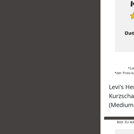
*Li
*der Preis k
Levi's H
Kurzschaf
(Medium 
Bild: EU A