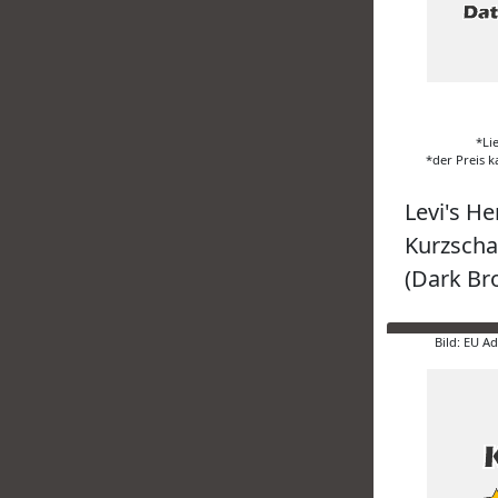
*Li
*der Preis k
Levi's He
Kurzschaf
(Dark Br
Bild: EU A