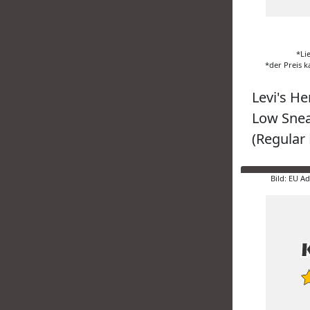
*Li
*der Preis k
Levi's He
Low Snea
(Regular 
Bild: EU A