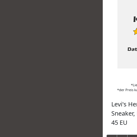
*Li
*der Preis k
Levi's He
Sneaker, 
45 EU