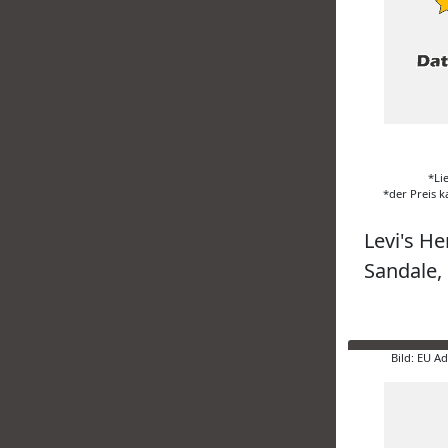
*Li
*der Preis k
Levi's H
Sandale,
Bild: EU A