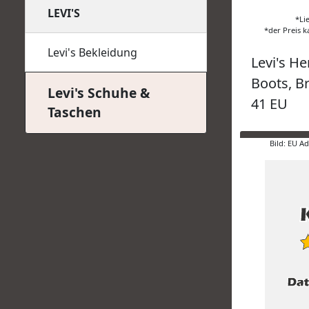
LEVI'S
*Li
*der Preis k
Levi's Bekleidung
Levi's He
Boots, B
Levi's Schuhe &
41 EU
Taschen
Bild: EU A