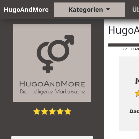
HugoAndMore
Kategorien
Ü
HugoA
Bild: EU A
⭐⭐⭐⭐⭐