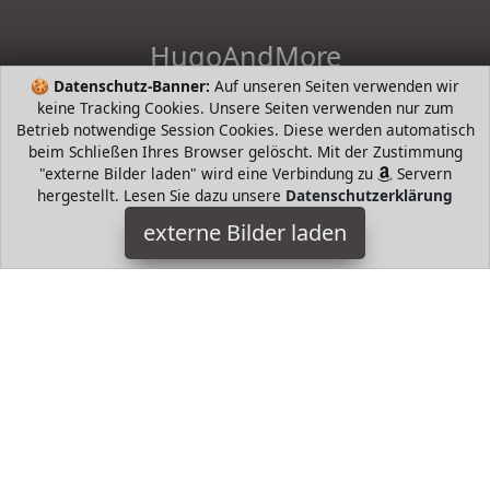
HugoAndMore
🍪
Datenschutz-Banner:
Auf unseren Seiten verwenden wir
HugoAndHome - die intelligente Suche nach Bestsellern von
keine Tracking Cookies. Unsere Seiten verwenden nur zum
beliebten Markenherstellern. Hugo Boss, Tommy Hilfiger,
Betrieb notwendige Session Cookies. Diese werden automatisch
Prada, Levis, Werangler, Tamaris, Riecker, Jack Wolfkin mund
beim Schließen Ihres Browser gelöscht. Mit der Zustimmung
mehr
"externe Bilder laden" wird eine Verbindung zu
Servern
hergestellt. Lesen Sie dazu unsere
Datenschutzerklärung
HugoAndMore ist Teilnehmer am Partnerprogramm der
EU
S.à r.l. Dieses Partnerprogramm wurde von
ins Leben
externe Bilder laden
gerufen, um Links auf externe
Internetseiten platzieren zu
können. Die Bertreiber von HugoAndMore verdienen mit
Kostenerstattungen durch
mit. Der Inhalt der Produktseiten
auf HugoAndMore kommt von
Service LLC. Der Inhalt wird
wie von
übertragen und ohne Veränderung
wiedergegeben. Der Inhalt kann sich jederzeit ändern.