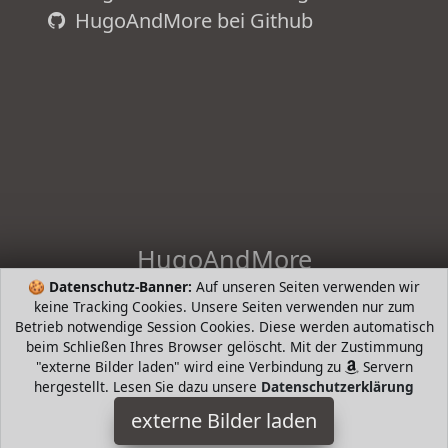
HugoAndMore bei Github
HugoAndMore
🍪
Datenschutz-Banner:
Auf unseren Seiten verwenden wir
HugoAndHome - die intelligente Suche nach Bestsellern von
keine Tracking Cookies. Unsere Seiten verwenden nur zum
beliebten Markenherstellern. Hugo Boss, Tommy Hilfiger,
Betrieb notwendige Session Cookies. Diese werden automatisch
Prada, Levis, Werangler, Tamaris, Riecker, Jack Wolfkin mund
beim Schließen Ihres Browser gelöscht. Mit der Zustimmung
mehr
"externe Bilder laden" wird eine Verbindung zu
Servern
hergestellt. Lesen Sie dazu unsere
Datenschutzerklärung
HugoAndMore ist Teilnehmer am Partnerprogramm der
EU
S.à r.l. Dieses Partnerprogramm wurde von
ins Leben
externe Bilder laden
gerufen, um Links auf externe
Internetseiten platzieren zu