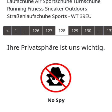
Laufschuhe Air Sportschuhe Turnschuhe
Running Fitness Sneaker Outdoors
Straßenlaufschuhe Sports - WT 39EU
1
...
126
127
128
129
130
...
13
Ihre Privatsphäre ist uns wichtig.
No Spy