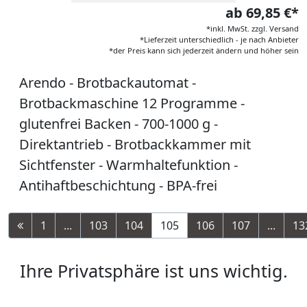
ab 69,85 €*
*inkl. MwSt. zzgl. Versand
*Lieferzeit unterschiedlich - je nach Anbieter
*der Preis kann sich jederzeit ändern und höher sein
Arendo - Brotbackautomat -
Brotbackmaschine 12 Programme -
glutenfrei Backen - 700-1000 g -
Direktantrieb - Brotbackkammer mit
Sichtfenster - Warmhaltefunktion -
Antihaftbeschichtung - BPA-frei
1
...
103
104
105
106
107
...
13
Ihre Privatsphäre ist uns wichtig.