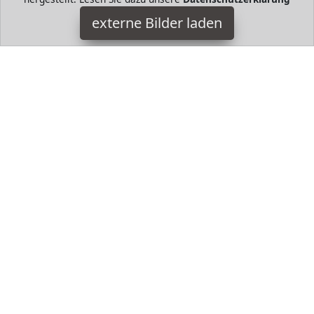
HugoAndMore ist Teilnehmer am Partnerprogramm der
EU
S.à r.l. Dieses Partnerprogramm wurde von
ins Leben
externe Bilder laden
gerufen, um Links auf externe
Internetseiten platzieren zu
können. Die Bertreiber von HugoAndMore verdienen mit
Kostenerstattungen durch
mit. Der Inhalt der Produktseiten
auf HugoAndMore kommt von
Service LLC. Der Inhalt wird
wie von
übertragen und ohne Veränderung
wiedergegeben. Der Inhalt kann sich jederzeit ändern.