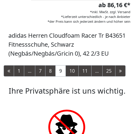
ab 86,16 €*
*inkl. MwSt. zzgl. Versand
*Lieferzeit unterschiedlich - je nach Anbieter
*der Preis kann sich jederzeit ändern und höher sein
adidas Herren Cloudfoam Racer Tr B43651
Fitnessschuhe, Schwarz
(Negbás/Negbás/Gricin 0), 42 2/3 EU
1
...
7
8
9
10
11
...
25
Ihre Privatsphäre ist uns wichtig.