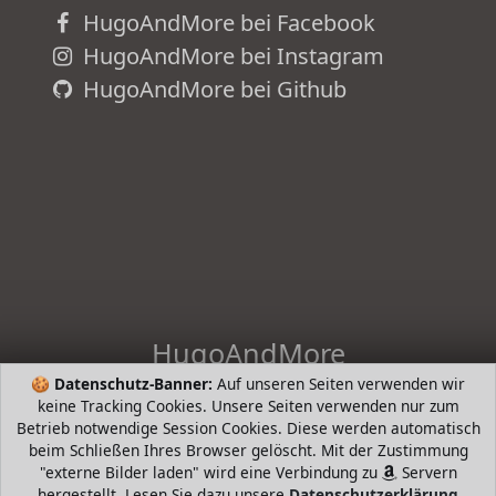
HugoAndMore bei Facebook
HugoAndMore bei Instagram
HugoAndMore bei Github
HugoAndMore
🍪
Datenschutz-Banner:
Auf unseren Seiten verwenden wir
HugoAndHome - die intelligente Suche nach Bestsellern von
keine Tracking Cookies. Unsere Seiten verwenden nur zum
beliebten Markenherstellern. Hugo Boss, Tommy Hilfiger,
Betrieb notwendige Session Cookies. Diese werden automatisch
Prada, Levis, Werangler, Tamaris, Riecker, Jack Wolfkin mund
beim Schließen Ihres Browser gelöscht. Mit der Zustimmung
mehr
"externe Bilder laden" wird eine Verbindung zu
Servern
hergestellt. Lesen Sie dazu unsere
Datenschutzerklärung