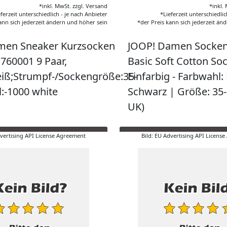
*inkl. MwSt. zzgl. Versand
*inkl.
eferzeit unterschiedlich - je nach Anbieter
*Lieferzeit unterschiedlic
ann sich jederzeit ändern und höher sein
*der Preis kann sich jederzeit än
men Sneaker Kurzsocken
JOOP! Damen Socken 
 760001 9 Paar,
Basic Soft Cotton Soc
iß;Strumpf-/Sockengröße:35-
Einfarbig - Farbwahl:
l:-1000 white
Schwarz | Größe: 35-
UK)
dvertising API License Agreement
Bild: EU Advertising API Licens