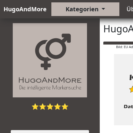
HugoAndMore
Kategorien
Ü
HugoA
Bild: EU A
⭐⭐⭐⭐⭐