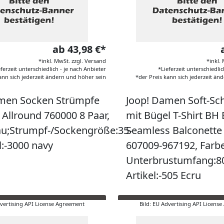
ab 43,98 €*
*inkl. MwSt. zzgl. Versand
*inkl.
eferzeit unterschiedlich - je nach Anbieter
*Lieferzeit unterschiedlic
ann sich jederzeit ändern und höher sein
*der Preis kann sich jederzeit än
men Socken Strümpfe
Joop! Damen Soft-Sc
 Allround 760000 8 Paar,
mit Bügel T-Shirt BH 
au;Strumpf-/Sockengröße:35-
Seamless Balconette
l:-3000 navy
607009-967192, Farb
Unterbrustumfang:80
Artikel:-505 Ecru
dvertising API License Agreement
Bild: EU Advertising API Licens