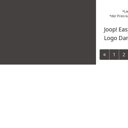
*Li
*der Preis k
Joop! Eas
Logo Da
1
2