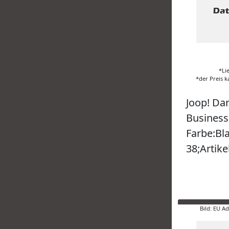
*Li
*der Preis k
Joop! Da
Business
Farbe:Bl
38;Artike
Bild: EU A