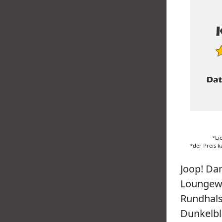
*Li
*der Preis k
Joop! Dam
Loungewe
Rundhals
Dunkelbl