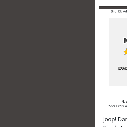
Bild: EU A
*Li
*der Preis k
Joop! Da