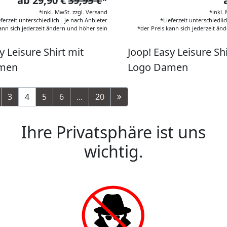
ab 29,90 €
39,95 €
*
*inkl. MwSt. zzgl. Versand
*inkl.
eferzeit unterschiedlich - je nach Anbieter
*Lieferzeit unterschiedlic
ann sich jederzeit ändern und höher sein
*der Preis kann sich jederzeit än
y Leisure Shirt mit
Joop! Easy Leisure Shi
men
Logo Damen
3
4
5
6
...
20
Ihre Privatsphäre ist uns
wichtig.