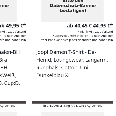
ab 49,95 €*
ab 40,45 €
44,95 €
*
 MwSt. zzgl. Versand
*inkl. MwSt. zzgl. Versand
h - je nach Anbieter
*Lieferzeit unterschiedlich - je nach Anbieter
dern und höher sein
*der Preis kann sich jederzeit ändern und höher sein
halen-BH
Joop! Damen T-Shirt - Da-
Bra
Hemd, Loungewear, Langarm,
 BH
Rundhals, Cotton, Uni
e:Weiß,
Dunkelblau XL
, Cup:D,
e Agreement
Bild: EU Advertising API License Agreement