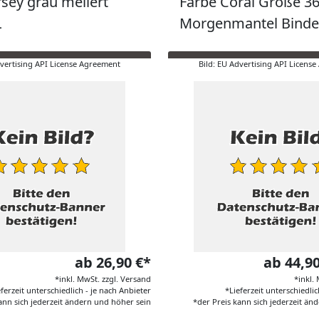
rsey grau meliert
Farbe Coral Größe 3
L
Morgenmantel Binde
dvertising API License Agreement
Bild: EU Advertising API Licens
ab 26,90 €*
ab 44,9
*inkl. MwSt. zzgl. Versand
*inkl.
eferzeit unterschiedlich - je nach Anbieter
*Lieferzeit unterschiedlic
ann sich jederzeit ändern und höher sein
*der Preis kann sich jederzeit än