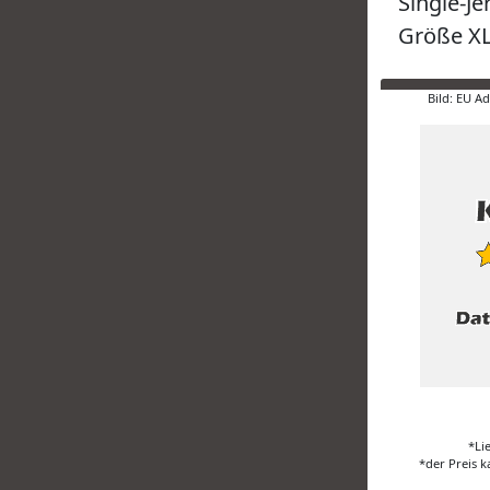
Single-Je
Größe X
Bild: EU A
*Li
*der Preis k