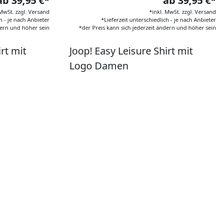
ab 39,95 €*
ab 39,95 €*
 MwSt. zzgl. Versand
*inkl. MwSt. zzgl. Versand
h - je nach Anbieter
*Lieferzeit unterschiedlich - je nach Anbieter
dern und höher sein
*der Preis kann sich jederzeit ändern und höher sein
rt mit
Joop! Easy Leisure Shirt mit
Logo Damen