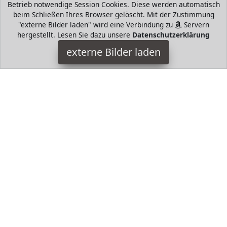
HugoAndMore ist Teilnehmer am Partnerprogramm der
EU
Betrieb notwendige Session Cookies. Diese werden automatisch
S.à r.l. Dieses Partnerprogramm wurde von
ins Leben
beim Schließen Ihres Browser gelöscht. Mit der Zustimmung
gerufen, um Links auf externe
Internetseiten platzieren zu
"externe Bilder laden" wird eine Verbindung zu
Servern
können. Die Bertreiber von HugoAndMore verdienen mit
hergestellt. Lesen Sie dazu unsere
Datenschutzerklärung
Kostenerstattungen durch
mit. Der Inhalt der Produktseiten
externe Bilder laden
auf HugoAndMore kommt von
Service LLC. Der Inhalt wird
wie von
übertragen und ohne Veränderung
wiedergegeben. Der Inhalt kann sich jederzeit ändern.