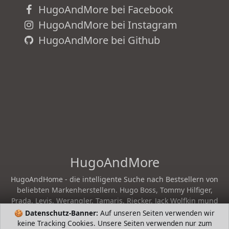
HugoAndMore bei Facebook
HugoAndMore bei Instagram
HugoAndMore bei Github
HugoAndMore
HugoAndHome - die intelligente Suche nach Bestsellern von
beliebten Markenherstellern. Hugo Boss, Tommy Hilfiger,
Prada, Levis, Werangler, Tamaris, Riecker, Jack Wolfkin mund
mehr
🍪
Datenschutz-Banner:
Auf unseren Seiten verwenden wir
keine Tracking Cookies. Unsere Seiten verwenden nur zum