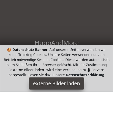
HugoAndMore
🍪
Datenschutz-Banner:
Auf unseren Seiten verwenden wir
HugoAndHome - die intelligente Suche nach Bestsellern von
keine Tracking Cookies. Unsere Seiten verwenden nur zum
beliebten Markenherstellern. Hugo Boss, Tommy Hilfiger,
Betrieb notwendige Session Cookies. Diese werden automatisch
Prada, Levis, Werangler, Tamaris, Riecker, Jack Wolfkin mund
beim Schließen Ihres Browser gelöscht. Mit der Zustimmung
mehr
"externe Bilder laden" wird eine Verbindung zu
Servern
hergestellt. Lesen Sie dazu unsere
Datenschutzerklärung
HugoAndMore ist Teilnehmer am Partnerprogramm der
EU
S.à r.l. Dieses Partnerprogramm wurde von
ins Leben
externe Bilder laden
gerufen, um Links auf externe
Internetseiten platzieren zu
können. Die Bertreiber von HugoAndMore verdienen mit
Kostenerstattungen durch
mit. Der Inhalt der Produktseiten
auf HugoAndMore kommt von
Service LLC. Der Inhalt wird
wie von
übertragen und ohne Veränderung