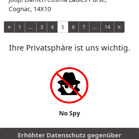
Cognac, 14X10
1
...
3
4
5
6
7
...
14
Ihre Privatsphäre ist uns wichtig.
No Spy
Erhöhter Datenschutz gegenüber