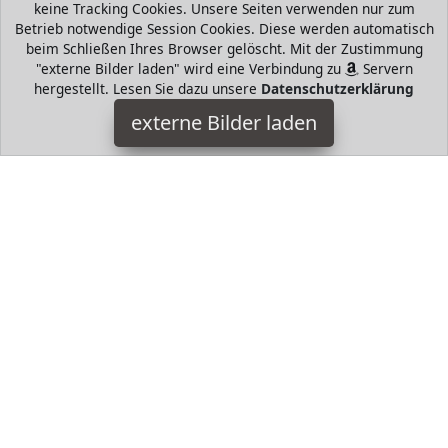
keine Tracking Cookies. Unsere Seiten verwenden nur zum
beliebten Markenherstellern. Hugo Boss, Tommy Hilfiger,
Betrieb notwendige Session Cookies. Diese werden automatisch
Prada, Levis, Werangler, Tamaris, Riecker, Jack Wolfkin mund
beim Schließen Ihres Browser gelöscht. Mit der Zustimmung
mehr
"externe Bilder laden" wird eine Verbindung zu
Servern
hergestellt. Lesen Sie dazu unsere
Datenschutzerklärung
HugoAndMore ist Teilnehmer am Partnerprogramm der
EU
S.à r.l. Dieses Partnerprogramm wurde von
ins Leben
externe Bilder laden
gerufen, um Links auf externe
Internetseiten platzieren zu
können. Die Bertreiber von HugoAndMore verdienen mit
Kostenerstattungen durch
mit. Der Inhalt der Produktseiten
auf HugoAndMore kommt von
Service LLC. Der Inhalt wird
wie von
übertragen und ohne Veränderung
wiedergegeben. Der Inhalt kann sich jederzeit ändern.