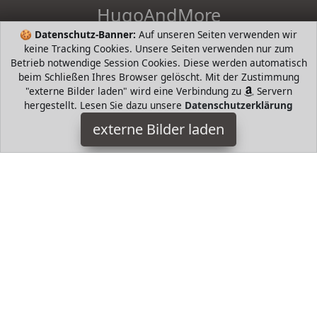
HugoAndMore
🍪
Datenschutz-Banner:
Auf unseren Seiten verwenden wir
HugoAndHome - die intelligente Suche nach Bestsellern von
keine Tracking Cookies. Unsere Seiten verwenden nur zum
beliebten Markenherstellern. Hugo Boss, Tommy Hilfiger,
Betrieb notwendige Session Cookies. Diese werden automatisch
Prada, Levis, Werangler, Tamaris, Riecker, Jack Wolfkin mund
beim Schließen Ihres Browser gelöscht. Mit der Zustimmung
mehr
"externe Bilder laden" wird eine Verbindung zu
Servern
hergestellt. Lesen Sie dazu unsere
Datenschutzerklärung
HugoAndMore ist Teilnehmer am Partnerprogramm der
EU
S.à r.l. Dieses Partnerprogramm wurde von
ins Leben
externe Bilder laden
gerufen, um Links auf externe
Internetseiten platzieren zu
können. Die Bertreiber von HugoAndMore verdienen mit
Kostenerstattungen durch
mit. Der Inhalt der Produktseiten
auf HugoAndMore kommt von
Service LLC. Der Inhalt wird
wie von
übertragen und ohne Veränderung
wiedergegeben. Der Inhalt kann sich jederzeit ändern.