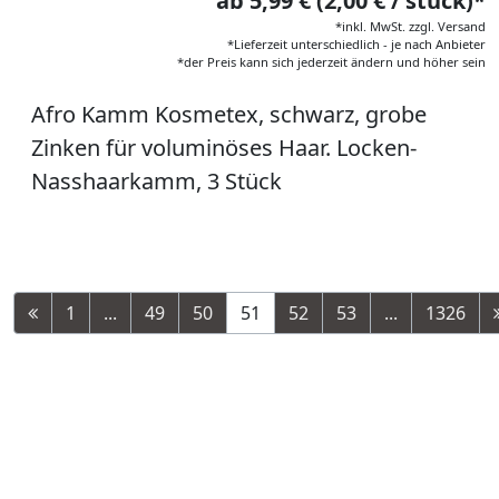
ab 5,99 € (2,00 € / stück)*
*inkl. MwSt. zzgl. Versand
*Lieferzeit unterschiedlich - je nach Anbieter
*der Preis kann sich jederzeit ändern und höher sein
Afro Kamm Kosmetex, schwarz, grobe
Zinken für voluminöses Haar. Locken-
Nasshaarkamm, 3 Stück
1
...
49
50
51
52
53
...
1326