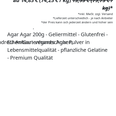
ab 14,85 € (74,25 € / kg)
15,95 € (79,75 € /
kg)
*
*inkl. MwSt. zzgl. Versand
*Lieferzeit unterschiedlich - je nach Anbieter
*der Preis kann sich jederzeit ändern und höher sein
aus Edelstahl, 5 TLG Garten
Agar Agar 200g - Geliermittel - Glutenfrei -
ndrechen/Gartenhandschuhen,
EU Anbau - veganes Agar Pulver in
Lebensmittelqualität - pflanzliche Gelatine
- Premium Qualität