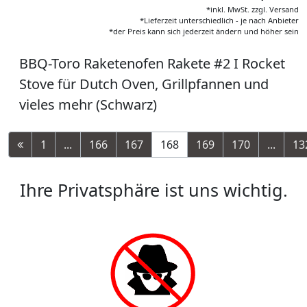
*inkl. MwSt. zzgl. Versand
*Lieferzeit unterschiedlich - je nach Anbieter
*der Preis kann sich jederzeit ändern und höher sein
BBQ-Toro Raketenofen Rakete #2 I Rocket
Stove für Dutch Oven, Grillpfannen und
vieles mehr (Schwarz)
1
...
166
167
168
169
170
...
13
Ihre Privatsphäre ist uns wichtig.